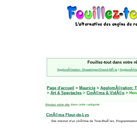
Fouillez-tout dans votre r
AgglomÃ©ration: Shawinigan/Grand-MÃ¨re
|
AgglomÃ©rat
Page d'accueil
>
Mauricie
>
AgglomÃ©ration: Tr
>
Art & Spectacles
>
CinÃ©ma & VidÃ©o
> Hor
Ajoutez votre site
dans cette catégorie
CinÃ©ma Fleur-de-Lys
Site internet d'un cinÃ©ma de Trois-RiviÃ¨res. Programmation, 