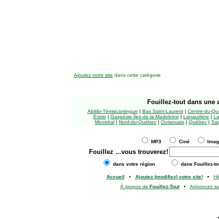
Ajoutez votre site
dans cette catégorie
Fouillez-tout
dans une a
Abitibi-Témiscamingue
|
Bas Saint-Laurent
|
Centre-du-Qu
Estrie
|
Gaspésie-Îles-de-la-Madeleine
|
Lanaudière
|
La
Montréal
|
Nord-du-Québec
|
Outaouais
|
Québec
|
Sag
MP3
Ciné
Ima
Fouillez
...vous trouverez!
dans votre région
dans Fouillez-to
Accueil
•
Ajoutez (modifiez) votre site!
•
H
À propos de
Fouillez-Tout
•
Annoncez s