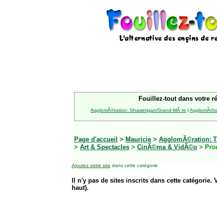
Fouillez-tout dans votre r
AgglomÃ©ration: Shawinigan/Grand-MÃ¨re
|
AgglomÃ©rat
Page d'accueil
>
Mauricie
>
AgglomÃ©ration: Tr
>
Art & Spectacles
>
CinÃ©ma & VidÃ©o
> Pro
Ajoutez votre site
dans cette catégorie
Il n'y pas de sites inscrits dans cette catégorie. 
haut).