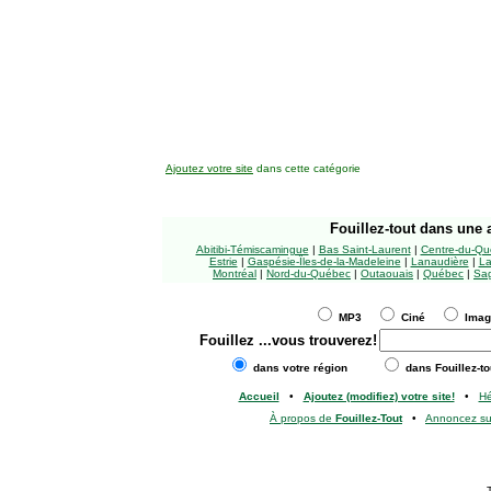
Ajoutez votre site
dans cette catégorie
Fouillez-tout
dans une a
Abitibi-Témiscamingue
|
Bas Saint-Laurent
|
Centre-du-Qu
Estrie
|
Gaspésie-Îles-de-la-Madeleine
|
Lanaudière
|
La
Montréal
|
Nord-du-Québec
|
Outaouais
|
Québec
|
Sag
MP3
Ciné
Ima
Fouillez
...vous trouverez!
dans votre région
dans Fouillez-to
Accueil
•
Ajoutez (modifiez) votre site!
•
H
À propos de
Fouillez-Tout
•
Annoncez s