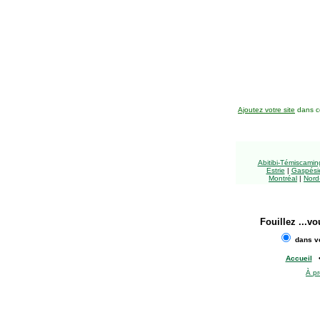
Ajoutez votre site
dans ce
Abitibi-Témiscami
Estrie
|
Gaspésie
Montréal
|
Nord
Fouillez
...vo
dans vo
Accueil
À p