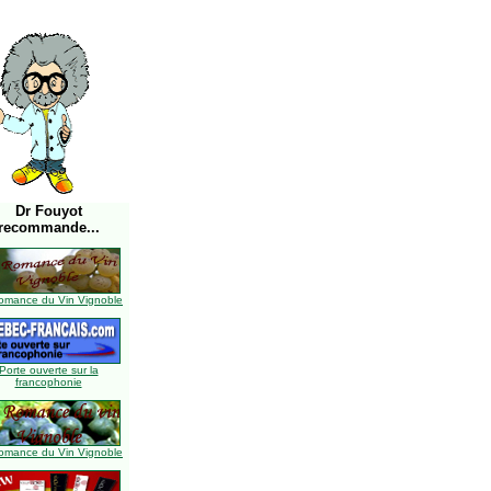
Dr Fouyot
recommande...
omance du Vin Vignoble
Porte ouverte sur la
francophonie
omance du Vin Vignoble