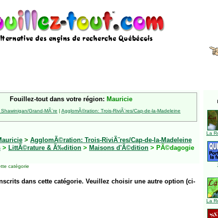
Fouillez-tout dans votre région:
Mauricie
 Shawinigan/Grand-MÃ¨re
|
AgglomÃ©ration: Trois-RiviÃ¨res/Cap-de-la-Madeleine
La R
auricie
>
AgglomÃ©ration: Trois-RiviÃ¨res/Cap-de-la-Madeleine
s
>
LittÃ©rature & Ã‰dition
>
Maisons d'Ã©dition
> PÃ©dagogie
tte catégorie
inscrits dans cette catégorie. Veuillez choisir une autre option (ci-
La R