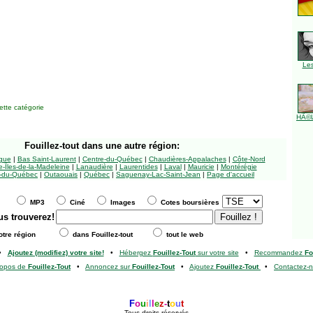
Le
tte catégorie
HÃ©l
Fouillez-tout
dans une autre région:
ngue
|
Bas Saint-Laurent
|
Centre-du-Québec
|
Chaudières-Appalaches
|
Côte-Nord
-Îles-de-la-Madeleine
|
Lanaudière
|
Laurentides
|
Laval
|
Mauricie
|
Montérégie
-du-Québec
|
Outaouais
|
Québec
|
Saguenay-Lac-Saint-Jean
|
Page d'accueil
MP3
Ciné
Images
Cotes boursières
us trouverez!
tre région
dans Fouillez-tout
tout le web
•
Ajoutez (modifiez) votre site!
•
Hébergez
Fouillez-Tout
sur votre site
•
Recommandez
Fo
ropos de
Fouillez-Tout
•
Annoncez sur
Fouillez-Tout
•
Ajoutez
Fouillez-Tout
•
Contactez-
F
o
u
i
l
l
e
z
-
t
o
u
t
Tous droits réservés