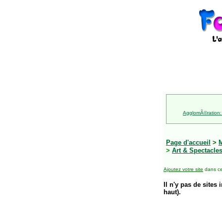
AgglomÃ©ration:
Page d'accueil
>
M
>
Art & Spectacle
Ajoutez votre site
dans ce
Il n'y pas de sites 
haut).