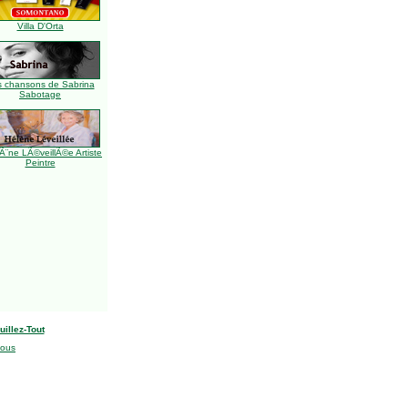
Villa D'Orta
s chansons de Sabrina
Sabotage
Ã¨ne LÃ©veillÃ©e Artiste
Peintre
uillez-Tout
nous