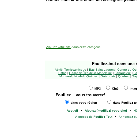
Ajoutez votre site
dans cette catégorie
Fouillez-tout
dans une a
Abitibi-Témiscamingue
|
Bas Saint-Laurent
|
Centre-du-Qu
Estrie
|
Gaspésie-Îles-de-la-Madeleine
|
Lanaudière
|
La
Montréal
|
Nord-du-Québec
|
Outaouais
|
Québec
|
Sag
MP3
Ciné
Ima
Fouillez
...vous trouverez!
dans votre région
dans Fouillez-to
Accueil
•
Ajoutez (modifiez) votre site!
•
H
À propos de
Fouillez-Tout
•
Annoncez s