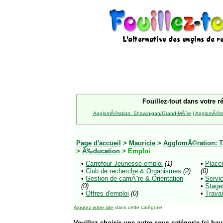
Fouillez-tout dans votre r
AgglomÃ©ration: Shawinigan/Grand-MÃ¨re
|
AgglomÃ©rat
Page d'accueil
>
Mauricie
>
AgglomÃ©ration: Tr
>
Ã‰ducation
> Emploi
•
Carrefour Jeunesse emploi
(1)
•
Place
•
Club de recherche & Organismes
(2)
(0)
•
Gestion de carriÃ¨re & Orientation
•
Servi
(0)
•
Stage
•
Offres d'emploi
(0)
•
Trava
Ajoutez votre site
dans cette catégorie
Veuillez choisir une autre sous-catégorie (ci-haut