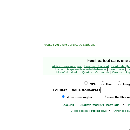
Ajoutez votre site
dans cette catégorie
Fouillez-tout
dans une a
Abitibi-Témiscamingue
|
Bas Saint-Laurent
|
Centre-du-Qu
Estrie
|
Gaspésie-Îles-de-la-Madeleine
|
Lanaudière
|
La
Montréal
|
Nord-du-Québec
|
Outaouais
|
Québec
|
Sag
MP3
Ciné
Ima
Fouillez
...vous trouverez!
dans votre région
dans Fouillez-to
Accueil
•
Ajoutez (modifiez) votre site!
•
H
À propos de
Fouillez-Tout
•
Annoncez s