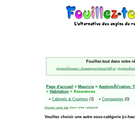
Fouillez-tout dans votre r
AgglomÃ©ration: Shawinigan/Grand-MÃ¨re
|
AgglomÃ©rat
Page d'accueil
>
Mauricie
>
AgglomÃ©ration: Tr
>
Habitation
> Assurances
•
Cabinets & Courtiers
(3)
•
Compagnies
(0)
Ajoutez votre site
dans cette catégorie
Veuillez choisir une autre sous-catégorie (ci-haut