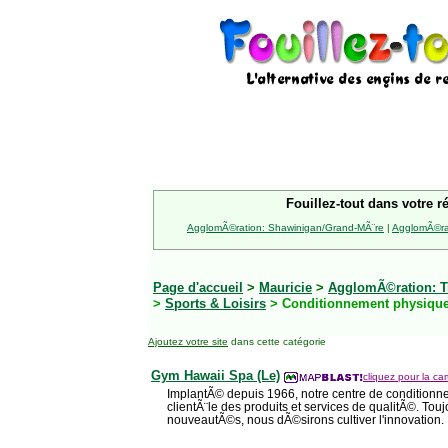
Fouillez-tout dans votre r
AgglomÃ©ration: Shawinigan/Grand-MÃ¨re
|
AgglomÃ©rat
Page d'accueil
>
Mauricie
>
AgglomÃ©ration: Tr
>
Sports & Loisirs
> Conditionnement physiqu
Ajoutez votre site
dans cette catégorie
Gym Hawaii Spa (Le)
cliquez pour la car
ImplantÃ© depuis 1966, notre centre de conditionn
clientÃ¨le des produits et services de qualitÃ©. Touj
nouveautÃ©s, nous dÃ©sirons cultiver l'innovation.