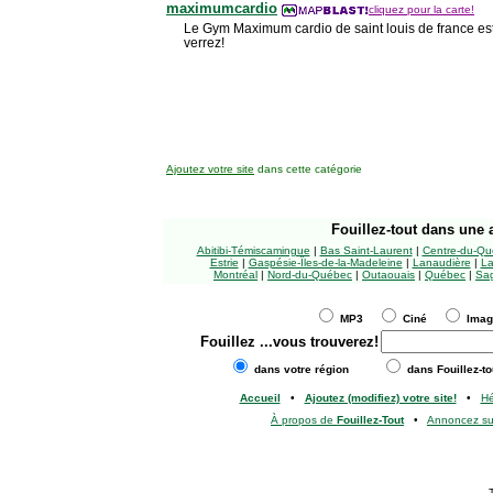
maximumcardio
cliquez pour la carte!
Le Gym Maximum cardio de saint louis de france est
verrez!
Ajoutez votre site
dans cette catégorie
Fouillez-tout
dans une a
Abitibi-Témiscamingue
|
Bas Saint-Laurent
|
Centre-du-Qu
Estrie
|
Gaspésie-Îles-de-la-Madeleine
|
Lanaudière
|
La
Montréal
|
Nord-du-Québec
|
Outaouais
|
Québec
|
Sag
MP3
Ciné
Ima
Fouillez
...vous trouverez!
dans votre région
dans Fouillez-to
Accueil
•
Ajoutez (modifiez) votre site!
•
H
À propos de
Fouillez-Tout
•
Annoncez s