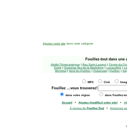
Ajoutez votre site
dans cette catégorie
Fouillez-tout
dans une a
Abitibi-Témiscamingue
|
Bas Saint-Laurent
|
Centre-du-Qu
Estrie
|
Gaspésie-Îles-de-la-Madeleine
|
Lanaudière
|
La
Montréal
|
Nord-du-Québec
|
Outaouais
|
Québec
|
Sag
MP3
Ciné
Ima
Fouillez
...vous trouverez!
dans votre région
dans Fouillez-to
Accueil
•
Ajoutez (modifiez) votre site!
•
H
À propos de
Fouillez-Tout
•
Annoncez s