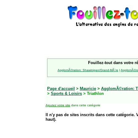
Fouillez-tout dans votre r
AgglomÃ©ration: Shawinigan/Grand-MÃ¨re
|
AgglomÃ©rat
Page d'accueil
>
Mauricie
>
AgglomÃ©ration: Tr
>
Sports & Loisirs
> Triathlon
Ajoutez votre site
dans cette catégorie
Il n'y pas de sites inscrits dans cette catégorie. 
haut).