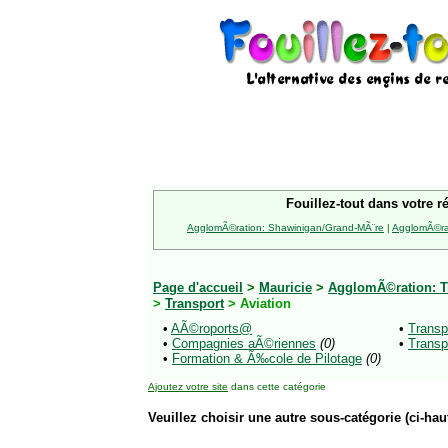
Fouillez-tout dans votre r
AgglomÃ©ration: Shawinigan/Grand-MÃ¨re
|
AgglomÃ©rat
Page d'accueil
>
Mauricie
>
AgglomÃ©ration: Tr
>
Transport
> Aviation
•
AÃ©roports@
•
Trans
•
Compagnies aÃ©riennes
(0)
•
Transp
•
Formation & Ã‰cole de Pilotage
(0)
Ajoutez votre site
dans cette catégorie
Veuillez choisir une autre sous-catégorie (ci-haut