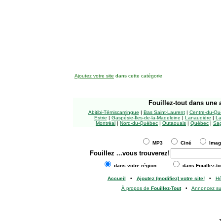
Ajoutez votre site
dans cette catégorie
Fouillez-tout
dans une a
Abitibi-Témiscamingue
|
Bas Saint-Laurent
|
Centre-du-Qu
Estrie
|
Gaspésie-Îles-de-la-Madeleine
|
Lanaudière
|
La
Montréal
|
Nord-du-Québec
|
Outaouais
|
Québec
|
Sag
MP3
Ciné
Ima
Fouillez
...vous trouverez!
dans votre région
dans Fouillez-to
Accueil
•
Ajoutez (modifiez) votre site!
•
H
À propos de
Fouillez-Tout
•
Annoncez s