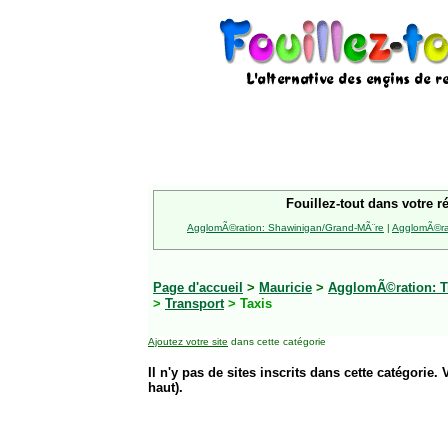
Fouillez-tout dans votre r
AgglomÃ©ration: Shawinigan/Grand-MÃ¨re
|
AgglomÃ©rat
Page d'accueil
>
Mauricie
>
AgglomÃ©ration: Tr
>
Transport
> Taxis
Ajoutez votre site
dans cette catégorie
Il n'y pas de sites inscrits dans cette catégorie. 
haut).