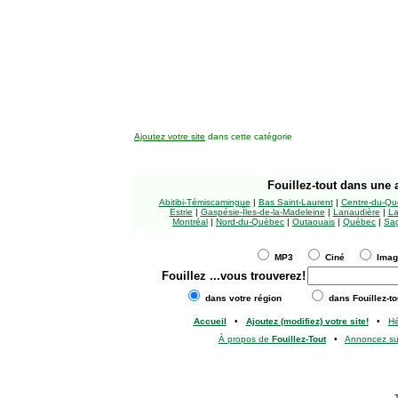
Ajoutez votre site
dans cette catégorie
Fouillez-tout
dans une a
Abitibi-Témiscamingue
|
Bas Saint-Laurent
|
Centre-du-Qu
Estrie
|
Gaspésie-Îles-de-la-Madeleine
|
Lanaudière
|
La
Montréal
|
Nord-du-Québec
|
Outaouais
|
Québec
|
Sag
MP3
Ciné
Ima
Fouillez
...vous trouverez!
dans votre région
dans Fouillez-to
Accueil
•
Ajoutez (modifiez) votre site!
•
H
À propos de
Fouillez-Tout
•
Annoncez s