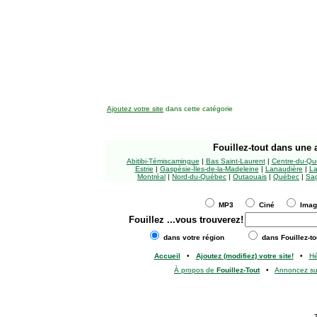
Ajoutez votre site
dans cette catégorie
Fouillez-tout
dans une a
Abitibi-Témiscamingue
|
Bas Saint-Laurent
|
Centre-du-Qu
Estrie
|
Gaspésie-Îles-de-la-Madeleine
|
Lanaudière
|
La
Montréal
|
Nord-du-Québec
|
Outaouais
|
Québec
|
Sag
MP3
Ciné
Ima
Fouillez
...vous trouverez!
dans votre région
dans Fouillez-to
Accueil
•
Ajoutez (modifiez) votre site!
•
H
À propos de
Fouillez-Tout
•
Annoncez s