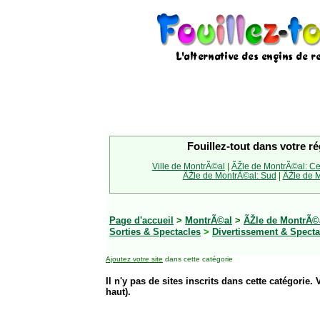
Fouillez-tout dans votre ré
Ville de MontrÃ©al
|
ÃŽle de MontrÃ©al: Ce
ÃŽle de MontrÃ©al: Sud
|
ÃŽle de M
Page d'accueil
>
MontrÃ©al
>
ÃŽle de MontrÃ©a
Sorties & Spectacles
>
Divertissement & Specta
Ajoutez votre site
dans cette catégorie
Il n'y pas de sites inscrits dans cette catégorie. 
haut).