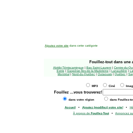
Ajoutez votre site
dans cette catégorie
Fouillez-tout
dans une a
Abitibi-Témiscamingue
|
Bas Saint-Laurent
|
Centre-du-Qu
Estrie
|
Gaspésie-Îles-de-la-Madeleine
|
Lanaudière
|
La
Montréal
|
Nord-du-Québec
|
Outaouais
|
Québec
|
Sag
MP3
Ciné
Ima
Fouillez
...vous trouverez!
dans votre région
dans Fouillez-to
Accueil
•
Ajoutez (modifiez) votre site!
•
H
À propos de
Fouillez-Tout
•
Annoncez s