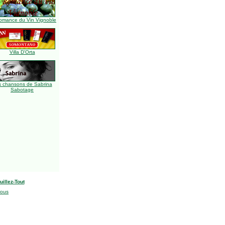
omance du Vin Vignoble
Villa D'Orta
s chansons de Sabrina
Sabotage
uillez-Tout
nous