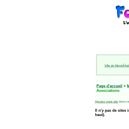
Ville de MontrÃ©al
Page d'accueil
>
Associations
Ajoutez votre site
dans ce
Il n'y pas de sites 
haut).