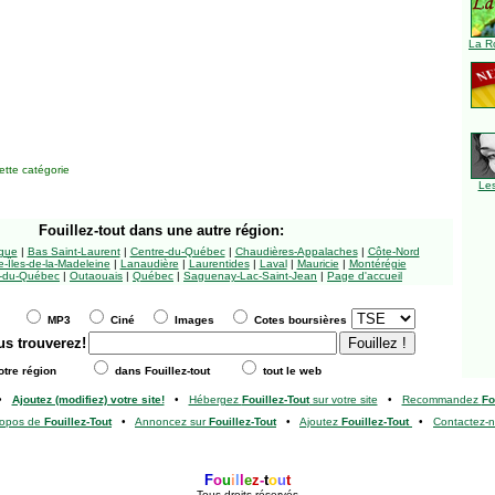
La R
tte catégorie
Le
Fouillez-tout
dans une autre région:
ngue
|
Bas Saint-Laurent
|
Centre-du-Québec
|
Chaudières-Appalaches
|
Côte-Nord
-Îles-de-la-Madeleine
|
Lanaudière
|
Laurentides
|
Laval
|
Mauricie
|
Montérégie
-du-Québec
|
Outaouais
|
Québec
|
Saguenay-Lac-Saint-Jean
|
Page d'accueil
MP3
Ciné
Images
Cotes boursières
us trouverez!
tre région
dans Fouillez-tout
tout le web
•
Ajoutez (modifiez) votre site!
•
Hébergez
Fouillez-Tout
sur votre site
•
Recommandez
Fo
ropos de
Fouillez-Tout
•
Annoncez sur
Fouillez-Tout
•
Ajoutez
Fouillez-Tout
•
Contactez-
F
o
u
i
l
l
e
z
-
t
o
u
t
Tous droits réservés