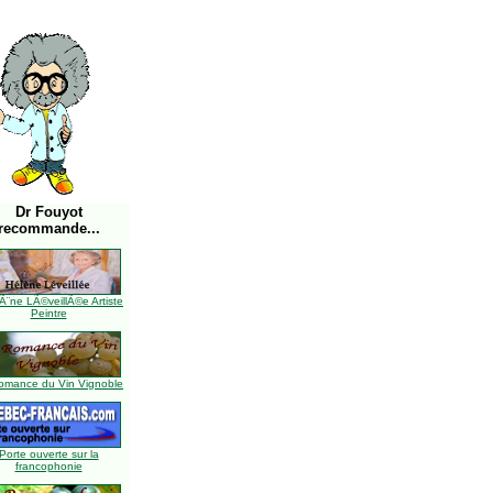
Dr Fouyot
recommande...
Ã¨ne LÃ©veillÃ©e Artiste
Peintre
omance du Vin Vignoble
Porte ouverte sur la
francophonie