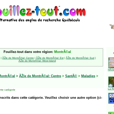
Fouillez-tout dans votre région:
MontrÃ©al
|
ÃŽle de MontrÃ©al: Centre
|
ÃŽle de MontrÃ©al: Est
|
ÃŽle de MontrÃ©al: Sud
|
ÃŽle de MontrÃ©al: West-Island
HÃ©l
MontrÃ©al
>
ÃŽle de MontrÃ©al: Centre
>
SantÃ©
>
Maladies
>
La R
tte catégorie
inscrits dans cette catégorie. Veuillez choisir une autre option (ci-