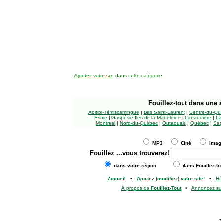
Ajoutez votre site
dans cette catégorie
Fouillez-tout
dans une a
Abitibi-Témiscamingue
|
Bas Saint-Laurent
|
Centre-du-Qu
Estrie
|
Gaspésie-Îles-de-la-Madeleine
|
Lanaudière
|
La
Montréal
|
Nord-du-Québec
|
Outaouais
|
Québec
|
Sag
MP3
Ciné
Ima
Fouillez
...vous trouverez!
dans votre région
dans Fouillez-to
Accueil
•
Ajoutez (modifiez) votre site!
•
H
À propos de
Fouillez-Tout
•
Annoncez s