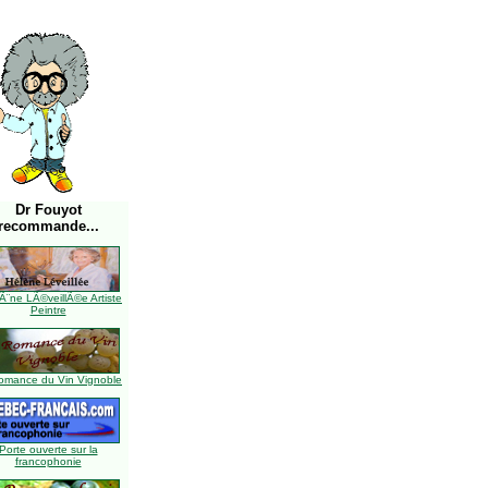
Dr Fouyot
recommande...
Ã¨ne LÃ©veillÃ©e Artiste
Peintre
omance du Vin Vignoble
Porte ouverte sur la
francophonie