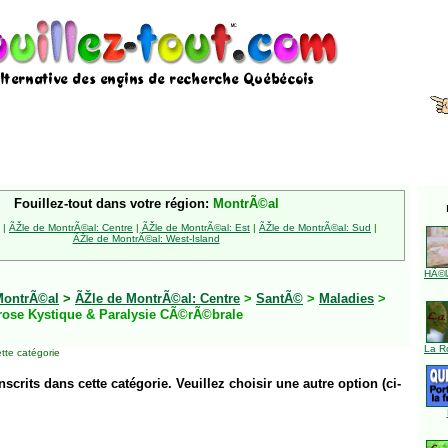
Fouillez-tout dans votre région:
MontrÃ©al
|
ÃŽle de MontrÃ©al: Centre
|
ÃŽle de MontrÃ©al: Est
|
ÃŽle de MontrÃ©al: Sud
|
ÃŽle de MontrÃ©al: West-Island
HÃ©l
MontrÃ©al
>
ÃŽle de MontrÃ©al: Centre
>
SantÃ©
>
Maladies
>
rose Kystique & Paralysie CÃ©rÃ©brale
La R
tte catégorie
inscrits dans cette catégorie. Veuillez choisir une autre option (ci-