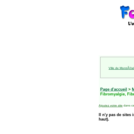
Ville de MontrÃ©al
Page d'accueil
>
Fibromyalgie, Fib
Ajoutez votre site
dans ce
Il n'y pas de sites 
haut).