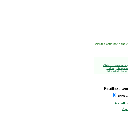
Ajoutez votre site
dans ce
Abitibi-Témiscami
Estrie
|
Gaspésie
Montréal
|
Nord
Fouillez
...vo
dans vo
Accueil
À p