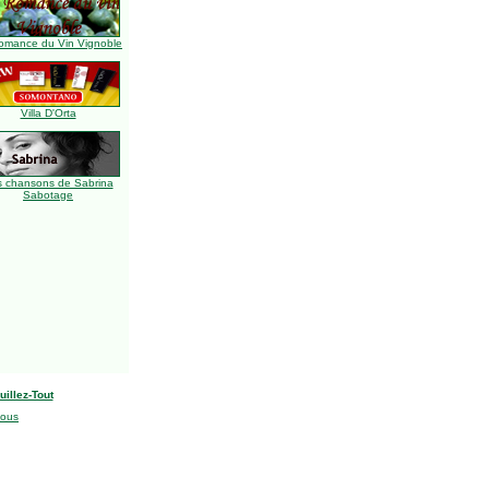
omance du Vin Vignoble
Villa D'Orta
s chansons de Sabrina
Sabotage
uillez-Tout
nous