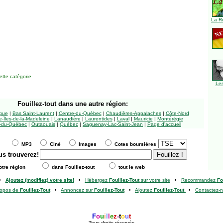
La R
tte catégorie
Le
Fouillez-tout
dans une autre région:
ngue
|
Bas Saint-Laurent
|
Centre-du-Québec
|
Chaudières-Appalaches
|
Côte-Nord
-Îles-de-la-Madeleine
|
Lanaudière
|
Laurentides
|
Laval
|
Mauricie
|
Montérégie
-du-Québec
|
Outaouais
|
Québec
|
Saguenay-Lac-Saint-Jean
|
Page d'accueil
MP3
Ciné
Images
Cotes boursières
us trouverez!
tre région
dans Fouillez-tout
tout le web
•
Ajoutez (modifiez) votre site!
•
Hébergez
Fouillez-Tout
sur votre site
•
Recommandez
Fo
ropos de
Fouillez-Tout
•
Annoncez sur
Fouillez-Tout
•
Ajoutez
Fouillez-Tout
•
Contactez-
F
o
u
i
l
l
e
z
-
t
o
u
t
Tous droits réservés