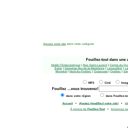
Ajoutez votre site
dans cette catégorie
Fouillez-tout
dans une a
Abitibi-Témiscamingue
|
Bas Saint-Laurent
|
Centre-du-Qu
Estrie
|
Gaspésie-Îles-de-la-Madeleine
|
Lanaudière
|
La
Montréal
|
Nord-du-Québec
|
Outaouais
|
Québec
|
Sag
MP3
Ciné
Ima
Fouillez
...vous trouverez!
dans votre région
dans Fouillez-to
Accueil
•
Ajoutez (modifiez) votre site!
•
H
À propos de
Fouillez-Tout
•
Annoncez s