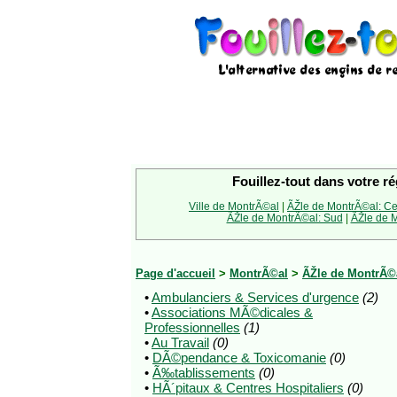
Fouillez-tout dans votre ré
Ville de MontrÃ©al
|
ÃŽle de MontrÃ©al: Ce
ÃŽle de MontrÃ©al: Sud
|
ÃŽle de M
Page d'accueil
>
MontrÃ©al
>
ÃŽle de MontrÃ©a
•
Ambulanciers & Services d'urgence
(2)
•
Associations MÃ©dicales &
Professionnelles
(1)
•
Au Travail
(0)
•
DÃ©pendance & Toxicomanie
(0)
•
Ã‰tablissements
(0)
•
HÃ´pitaux & Centres Hospitaliers
(0)