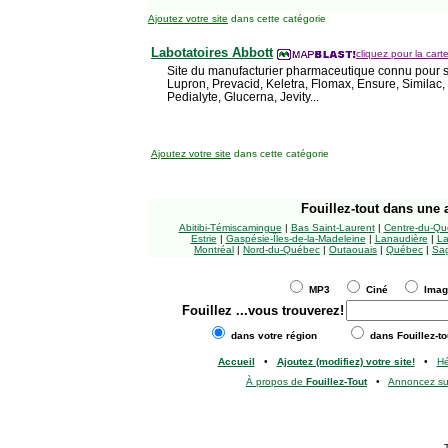
Ajoutez votre site
dans cette catégorie
Labotatoires Abbott
cliquez pour la carte
Site du manufacturier pharmaceutique connu pour se
Lupron, Prevacid, Keletra, Flomax, Ensure, Similac, S
Pedialyte, Glucerna, Jevity...
Ajoutez votre site
dans cette catégorie
Fouillez-tout
dans une a
Abitibi-Témiscamingue
|
Bas Saint-Laurent
|
Centre-du-Qu
Estrie
|
Gaspésie-Îles-de-la-Madeleine
|
Lanaudière
|
La
Montréal
|
Nord-du-Québec
|
Outaouais
|
Québec
|
Sag
MP3
Ciné
Ima
Fouillez
...vous trouverez!
dans votre région
dans Fouillez-to
Accueil
•
Ajoutez (modifiez) votre site!
•
H
À propos de
Fouillez-Tout
•
Annoncez s