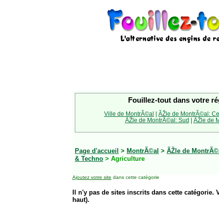
Fouillez-tout dans votre ré
Ville de MontrÃ©al
|
ÃŽle de MontrÃ©al: Ce
ÃŽle de MontrÃ©al: Sud
|
ÃŽle de M
Page d'accueil
>
MontrÃ©al
>
ÃŽle de MontrÃ©a
& Techno
> Agriculture
Ajoutez votre site
dans cette catégorie
Il n'y pas de sites inscrits dans cette catégorie. 
haut).