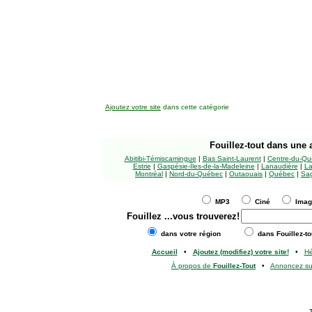
Ajoutez votre site
dans cette catégorie
Fouillez-tout
dans une a
Abitibi-Témiscamingue
|
Bas Saint-Laurent
|
Centre-du-Qu
Estrie
|
Gaspésie-Îles-de-la-Madeleine
|
Lanaudière
|
La
Montréal
|
Nord-du-Québec
|
Outaouais
|
Québec
|
Sag
MP3
Ciné
Ima
Fouillez
...vous trouverez!
dans votre région
dans Fouillez-to
Accueil
•
Ajoutez (modifiez) votre site!
•
H
À propos de
Fouillez-Tout
•
Annoncez s