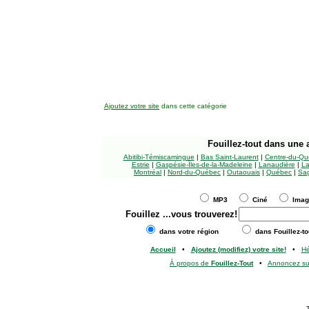
Ajoutez votre site
dans cette catégorie
Fouillez-tout
dans une a
Abitibi-Témiscamingue
|
Bas Saint-Laurent
|
Centre-du-Qu
Estrie
|
Gaspésie-Îles-de-la-Madeleine
|
Lanaudière
|
La
Montréal
|
Nord-du-Québec
|
Outaouais
|
Québec
|
Sag
MP3
Ciné
Ima
Fouillez
...vous trouverez!
dans votre région
dans Fouillez-to
Accueil
•
Ajoutez (modifiez) votre site!
•
H
À propos de
Fouillez-Tout
•
Annoncez s