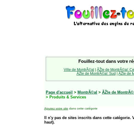
Fouillez-tout dans votre ré
Ville de MontrÃ©al
|
ÃŽle de MontrÃ©al: Ce
ÃŽle de MontrÃ©al: Sud
|
ÃŽle de M
Page d'accueil
>
MontrÃ©al
>
ÃŽle de MontrÃ©a
> Produits & Services
Ajoutez votre site
dans cette catégorie
Il n'y pas de sites inscrits dans cette catégorie. 
haut).