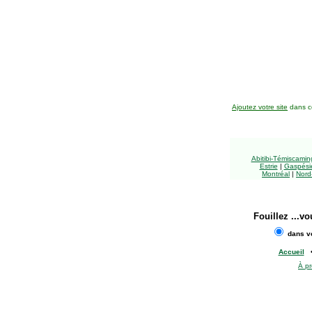
Ajoutez votre site
dans ce
Abitibi-Témiscami
Estrie
|
Gaspésie
Montréal
|
Nord
Fouillez
...vo
dans vo
Accueil
À p