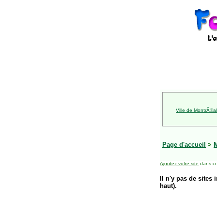
Ville de MontrÃ©al
Page d'accueil
>
Ajoutez votre site
dans ce
Il n'y pas de sites 
haut).