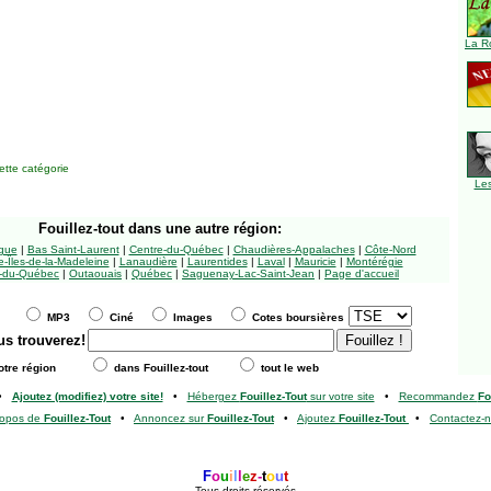
La R
tte catégorie
Le
Fouillez-tout
dans une autre région:
ngue
|
Bas Saint-Laurent
|
Centre-du-Québec
|
Chaudières-Appalaches
|
Côte-Nord
-Îles-de-la-Madeleine
|
Lanaudière
|
Laurentides
|
Laval
|
Mauricie
|
Montérégie
-du-Québec
|
Outaouais
|
Québec
|
Saguenay-Lac-Saint-Jean
|
Page d'accueil
MP3
Ciné
Images
Cotes boursières
us trouverez!
tre région
dans Fouillez-tout
tout le web
•
Ajoutez (modifiez) votre site!
•
Hébergez
Fouillez-Tout
sur votre site
•
Recommandez
Fo
ropos de
Fouillez-Tout
•
Annoncez sur
Fouillez-Tout
•
Ajoutez
Fouillez-Tout
•
Contactez-
F
o
u
i
l
l
e
z
-
t
o
u
t
Tous droits réservés