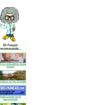
Dr Fouyot
recommande...
Ã¨ne LÃ©veillÃ©e Artiste
Peintre
omance du Vin Vignoble
Porte ouverte sur la
francophonie