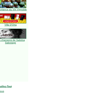
omance du Vin Vignoble
Villa D'Orta
s chansons de Sabrina
Sabotage
uillez-Tout
nous