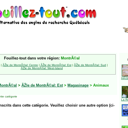
Fouillez-tout dans votre région:
MontrÃ©al
|
ÃŽle de MontrÃ©al: Centre
|
ÃŽle de MontrÃ©al: Est
|
ÃŽle de MontrÃ©al: Sud
|
ÃŽle de MontrÃ©al: West-Island
HÃ©l
MontrÃ©al
>
ÃŽle de MontrÃ©al: Est
>
Magasinage
> Animaux
tte catégorie
La R
inscrits dans cette catégorie. Veuillez choisir une autre option (ci-