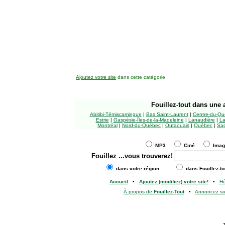
Ajoutez votre site
dans cette catégorie
Fouillez-tout
dans une a
Abitibi-Témiscamingue
|
Bas Saint-Laurent
|
Centre-du-Qu
Estrie
|
Gaspésie-Îles-de-la-Madeleine
|
Lanaudière
|
La
Montréal
|
Nord-du-Québec
|
Outaouais
|
Québec
|
Sag
MP3
Ciné
Ima
Fouillez
...vous trouverez!
dans votre région
dans Fouillez-to
Accueil
•
Ajoutez (modifiez) votre site!
•
H
À propos de
Fouillez-Tout
•
Annoncez s