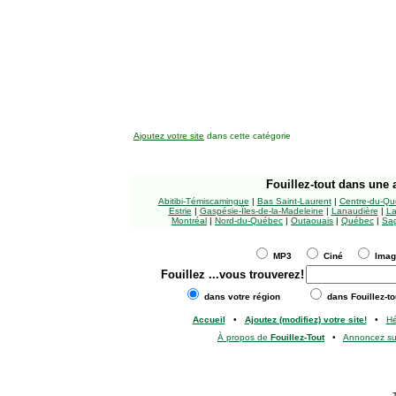
Ajoutez votre site
dans cette catégorie
Fouillez-tout
dans une a
Abitibi-Témiscamingue
|
Bas Saint-Laurent
|
Centre-du-Qu
Estrie
|
Gaspésie-Îles-de-la-Madeleine
|
Lanaudière
|
La
Montréal
|
Nord-du-Québec
|
Outaouais
|
Québec
|
Sag
MP3
Ciné
Ima
Fouillez
...vous trouverez!
dans votre région
dans Fouillez-to
Accueil
•
Ajoutez (modifiez) votre site!
•
H
À propos de
Fouillez-Tout
•
Annoncez s