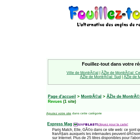
Fouillez-tout dans votre ré
Ville de MontrÃ©al
|
ÃŽle de MontrÃ©al: Ce
ÃŽle de MontrÃ©al: Sud
|
ÃŽle de M
Page d'accueil
>
MontrÃ©al
>
ÃŽle de MontrÃ©a
Revues
(1 site)
Ajoutez votre site
dans cette catégorie
Express Mag
cliquez pour la carte!
Paris Match, Elle, GÃ©o dans ce site web: ce sont
franÃ§ais auxquels les internautes peuvent dÃ©sor
sur Internet. Plus de 25 titres disponibles pour l'ab