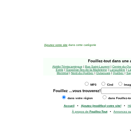
Ajoutez votre site
dans cette catégorie
Fouillez-tout
dans une a
Abitibi-Témiscamingue
|
Bas Saint-Laurent
|
Centre-du-Qu
Estrie
|
Gaspésie-Îles-de-la-Madeleine
|
Lanaudière
|
La
Montréal
|
Nord-du-Québec
|
Outaouais
|
Québec
|
Sag
MP3
Ciné
Ima
Fouillez
...vous trouverez!
dans votre région
dans Fouillez-to
Accueil
•
Ajoutez (modifiez) votre site!
•
H
À propos de
Fouillez-Tout
•
Annoncez s