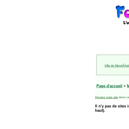
Ville de MontrÃ©al
Page d'accueil
>
Ajoutez votre site
dans ce
Il n'y pas de sites 
haut).