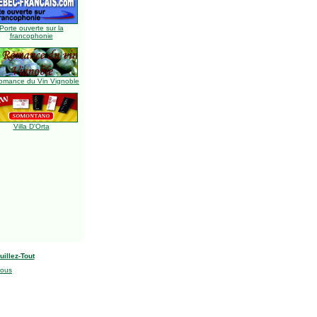
Porte ouverte sur la
francophonie
omance du Vin Vignoble
Villa D'Orta
uillez-Tout
nous