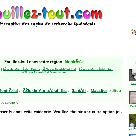
Fouillez-tout dans votre région:
MontrÃ©al
|
ÃŽle de MontrÃ©al: Centre
|
ÃŽle de MontrÃ©al: Est
|
ÃŽle de MontrÃ©al: Sud
|
ÃŽle de MontrÃ©al: West-Island
Le
MontrÃ©al
>
ÃŽle de MontrÃ©al: Est
>
SantÃ©
>
Maladies
> Sida
tte catégorie
HÃ©l
inscrits dans cette catégorie. Veuillez choisir une autre option (ci-
La R