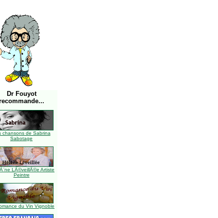
Dr Fouyot
recommande...
s chansons de Sabrina
Sabotage
Ã¨ne LÃ©veillÃ©e Artiste
Peintre
omance du Vin Vignoble