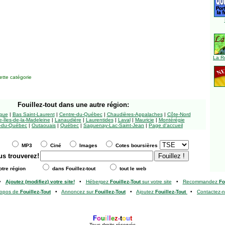
La R
tte catégorie
Fouillez-tout
dans une autre région:
ngue
|
Bas Saint-Laurent
|
Centre-du-Québec
|
Chaudières-Appalaches
|
Côte-Nord
-Îles-de-la-Madeleine
|
Lanaudière
|
Laurentides
|
Laval
|
Mauricie
|
Montérégie
-du-Québec
|
Outaouais
|
Québec
|
Saguenay-Lac-Saint-Jean
|
Page d'accueil
MP3
Ciné
Images
Cotes boursières
us trouverez!
tre région
dans Fouillez-tout
tout le web
•
Ajoutez (modifiez) votre site!
•
Hébergez
Fouillez-Tout
sur votre site
•
Recommandez
Fo
ropos de
Fouillez-Tout
•
Annoncez sur
Fouillez-Tout
•
Ajoutez
Fouillez-Tout
•
Contactez-
F
o
u
i
l
l
e
z
-
t
o
u
t
Tous droits réservés