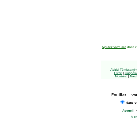
Ajoutez votre site
dans ce
Abitibi-Témiscami
Estrie
|
Gaspésie
Montréal
|
Nord
Fouillez
...vo
dans vo
Accueil
À p