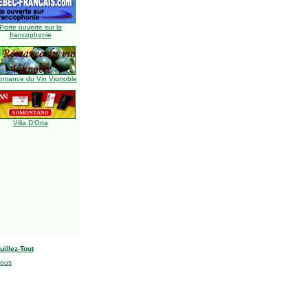
Porte ouverte sur la
francophonie
omance du Vin Vignoble
Villa D'Orta
uillez-Tout
nous