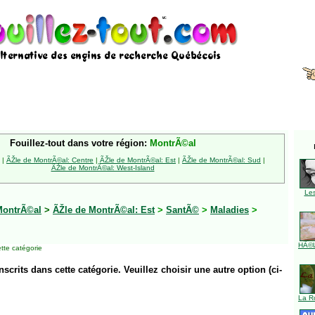
Fouillez-tout dans votre région:
MontrÃ©al
|
ÃŽle de MontrÃ©al: Centre
|
ÃŽle de MontrÃ©al: Est
|
ÃŽle de MontrÃ©al: Sud
|
ÃŽle de MontrÃ©al: West-Island
Le
MontrÃ©al
>
ÃŽle de MontrÃ©al: Est
>
SantÃ©
>
Maladies
>
HÃ©l
tte catégorie
inscrits dans cette catégorie. Veuillez choisir une autre option (ci-
La R