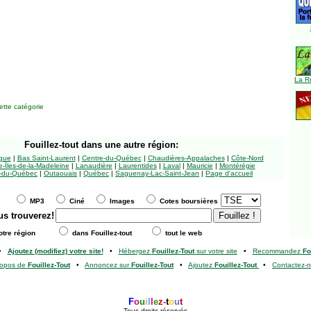
La R
tte catégorie
Fouillez-tout
dans une autre région:
ngue
|
Bas Saint-Laurent
|
Centre-du-Québec
|
Chaudières-Appalaches
|
Côte-Nord
-Îles-de-la-Madeleine
|
Lanaudière
|
Laurentides
|
Laval
|
Mauricie
|
Montérégie
-du-Québec
|
Outaouais
|
Québec
|
Saguenay-Lac-Saint-Jean
|
Page d'accueil
MP3
Ciné
Images
Cotes boursières
us trouverez!
tre région
dans Fouillez-tout
tout le web
•
Ajoutez (modifiez) votre site!
•
Hébergez
Fouillez-Tout
sur votre site
•
Recommandez
Fo
ropos de
Fouillez-Tout
•
Annoncez sur
Fouillez-Tout
•
Ajoutez
Fouillez-Tout
•
Contactez-
F
o
u
i
l
l
e
z
-
t
o
u
t
Tous droits réservés