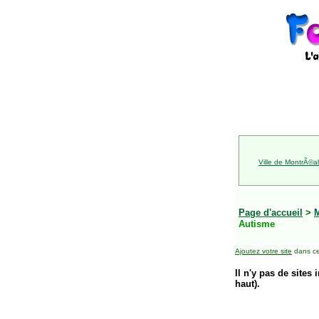
Ville de MontrÃ©al
Page d'accueil
>
Autisme
Ajoutez votre site
dans ce
Il n'y pas de sites 
haut).