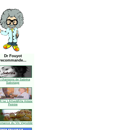
Dr Fouyot
recommande...
s chansons de Sabrina
Sabotage
Ã¨ne LÃ©veillÃ©e Artiste
Peintre
omance du Vin Vignoble