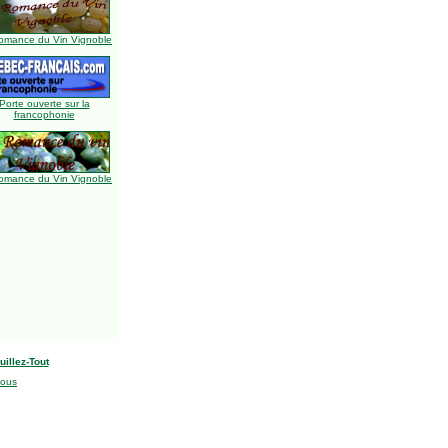
omance du Vin Vignoble
Porte ouverte sur la
francophonie
omance du Vin Vignoble
uillez-Tout
nous