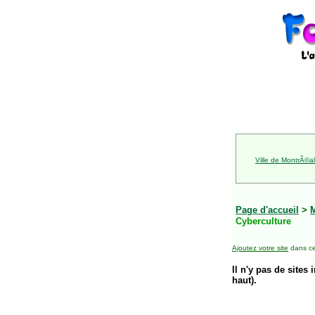
Ville de MontrÃ©al
Page d'accueil
>
Cyberculture
Ajoutez votre site
dans ce
Il n'y pas de sites 
haut).