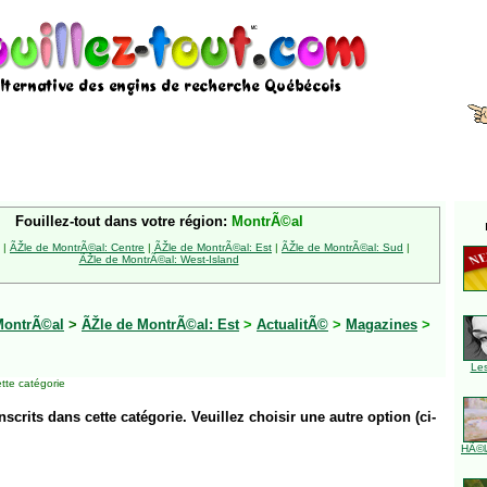
Fouillez-tout dans votre région:
MontrÃ©al
|
ÃŽle de MontrÃ©al: Centre
|
ÃŽle de MontrÃ©al: Est
|
ÃŽle de MontrÃ©al: Sud
|
ÃŽle de MontrÃ©al: West-Island
MontrÃ©al
>
ÃŽle de MontrÃ©al: Est
>
ActualitÃ©
>
Magazines
>
Le
tte catégorie
inscrits dans cette catégorie. Veuillez choisir une autre option (ci-
HÃ©l