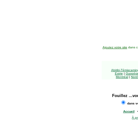
Ajoutez votre site
dans ce
Abitibi-Témiscami
Estrie
|
Gaspésie
Montréal
|
Nord
Fouillez
...vo
dans vo
Accueil
À p