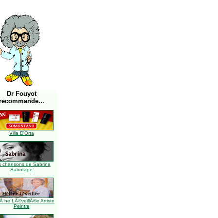
Dr Fouyot
recommande...
Villa D'Orta
s chansons de Sabrina
Sabotage
Ã¨ne LÃ©veillÃ©e Artiste
Peintre