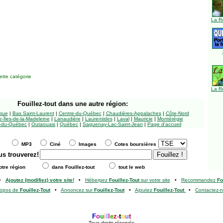
La R
tte catégorie
La R
Fouillez-tout
dans une autre région:
ngue
|
Bas Saint-Laurent
|
Centre-du-Québec
|
Chaudières-Appalaches
|
Côte-Nord
-Îles-de-la-Madeleine
|
Lanaudière
|
Laurentides
|
Laval
|
Mauricie
|
Montérégie
-du-Québec
|
Outaouais
|
Québec
|
Saguenay-Lac-Saint-Jean
|
Page d'accueil
MP3
Ciné
Images
Cotes boursières
us trouverez!
tre région
dans Fouillez-tout
tout le web
•
Ajoutez (modifiez) votre site!
•
Hébergez
Fouillez-Tout
sur votre site
•
Recommandez
Fo
ropos de
Fouillez-Tout
•
Annoncez sur
Fouillez-Tout
•
Ajoutez
Fouillez-Tout
•
Contactez-
F
o
u
i
l
l
e
z
-
t
o
u
t
Tous droits réservés