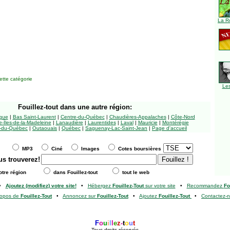
La R
tte catégorie
Le
Fouillez-tout
dans une autre région:
ngue
|
Bas Saint-Laurent
|
Centre-du-Québec
|
Chaudières-Appalaches
|
Côte-Nord
-Îles-de-la-Madeleine
|
Lanaudière
|
Laurentides
|
Laval
|
Mauricie
|
Montérégie
-du-Québec
|
Outaouais
|
Québec
|
Saguenay-Lac-Saint-Jean
|
Page d'accueil
MP3
Ciné
Images
Cotes boursières
us trouverez!
tre région
dans Fouillez-tout
tout le web
•
Ajoutez (modifiez) votre site!
•
Hébergez
Fouillez-Tout
sur votre site
•
Recommandez
Fo
ropos de
Fouillez-Tout
•
Annoncez sur
Fouillez-Tout
•
Ajoutez
Fouillez-Tout
•
Contactez-
F
o
u
i
l
l
e
z
-
t
o
u
t
Tous droits réservés