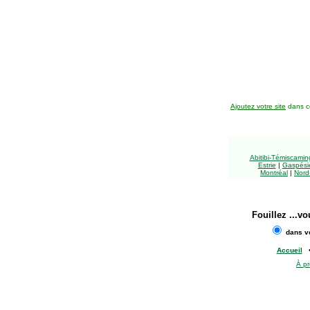
Ajoutez votre site
dans ce
Abitibi-Témiscami
Estrie
|
Gaspésie
Montréal
|
Nord
Fouillez
...vo
dans vo
Accueil
À p