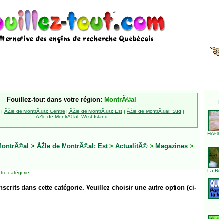
Fouillez-tout dans votre région:
MontrÃ©al
|
ÃŽle de MontrÃ©al: Centre
|
ÃŽle de MontrÃ©al: Est
|
ÃŽle de MontrÃ©al: Sud
|
ÃŽle de MontrÃ©al: West-Island
HÃ©l
MontrÃ©al
>
ÃŽle de MontrÃ©al: Est
>
ActualitÃ©
>
Magazines
>
La R
tte catégorie
inscrits dans cette catégorie. Veuillez choisir une autre option (ci-