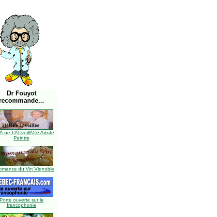
Dr Fouyot
recommande...
Ã¨ne LÃ©veillÃ©e Artiste
Peintre
omance du Vin Vignoble
Porte ouverte sur la
francophonie