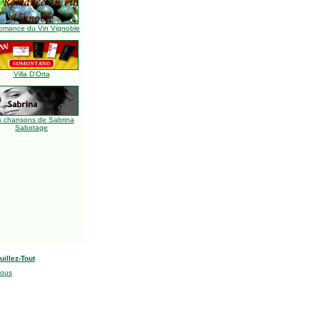
omance du Vin Vignoble
Villa D'Orta
s chansons de Sabrina
Sabotage
uillez-Tout
nous