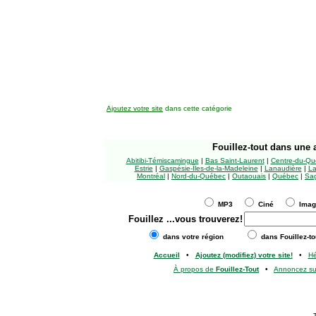
Ajoutez votre site
dans cette catégorie
Fouillez-tout
dans une a
Abitibi-Témiscamingue
|
Bas Saint-Laurent
|
Centre-du-Qu
Estrie
|
Gaspésie-Îles-de-la-Madeleine
|
Lanaudière
|
La
Montréal
|
Nord-du-Québec
|
Outaouais
|
Québec
|
Sag
MP3
Ciné
Ima
Fouillez
...vous trouverez!
dans votre région
dans Fouillez-to
Accueil
•
Ajoutez (modifiez) votre site!
•
H
À propos de
Fouillez-Tout
•
Annoncez s