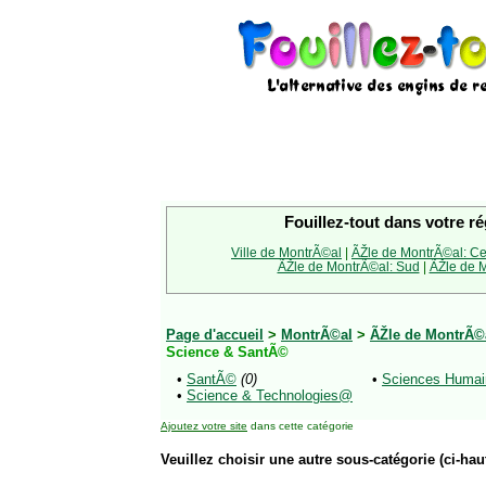
Fouillez-tout dans votre ré
Ville de MontrÃ©al
|
ÃŽle de MontrÃ©al: Ce
ÃŽle de MontrÃ©al: Sud
|
ÃŽle de M
Page d'accueil
>
MontrÃ©al
>
ÃŽle de MontrÃ©a
Science & SantÃ©
•
SantÃ©
(0)
•
Sciences Humai
•
Science & Technologies@
Ajoutez votre site
dans cette catégorie
Veuillez choisir une autre sous-catégorie (ci-haut