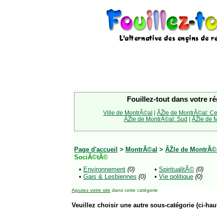
Fouillez-tout dans votre ré
Ville de MontrÃ©al
|
ÃŽle de MontrÃ©al: Ce
ÃŽle de MontrÃ©al: Sud
|
ÃŽle de M
Page d'accueil
>
MontrÃ©al
>
ÃŽle de MontrÃ©a
SociÃ©tÃ©
•
Environnement
(0)
•
SpiritualitÃ©
(0)
•
Gais & Lesbiennes
(0)
•
Vie politique
(0)
Ajoutez votre site
dans cette catégorie
Veuillez choisir une autre sous-catégorie (ci-haut