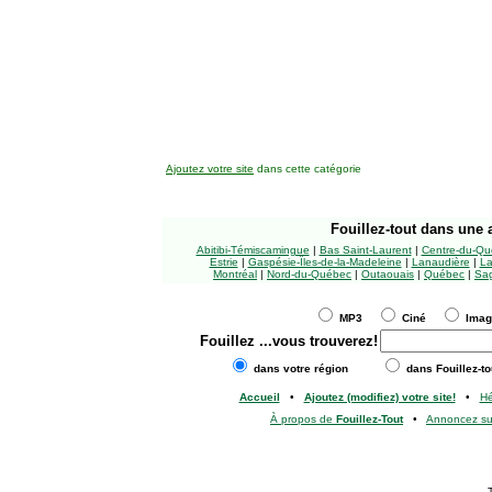
Ajoutez votre site
dans cette catégorie
Fouillez-tout
dans une a
Abitibi-Témiscamingue
|
Bas Saint-Laurent
|
Centre-du-Qu
Estrie
|
Gaspésie-Îles-de-la-Madeleine
|
Lanaudière
|
La
Montréal
|
Nord-du-Québec
|
Outaouais
|
Québec
|
Sag
MP3
Ciné
Ima
Fouillez
...vous trouverez!
dans votre région
dans Fouillez-to
Accueil
•
Ajoutez (modifiez) votre site!
•
H
À propos de
Fouillez-Tout
•
Annoncez s