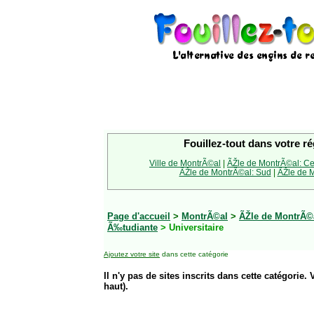
Fouillez-tout dans votre ré
Ville de MontrÃ©al
|
ÃŽle de MontrÃ©al: Ce
ÃŽle de MontrÃ©al: Sud
|
ÃŽle de M
Page d'accueil
>
MontrÃ©al
>
ÃŽle de MontrÃ©a
Ã‰tudiante
> Universitaire
Ajoutez votre site
dans cette catégorie
Il n'y pas de sites inscrits dans cette catégorie. 
haut).