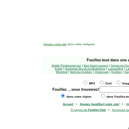
Ajoutez votre site
dans cette catégorie
Fouillez-tout
dans une a
Abitibi-Témiscamingue
|
Bas Saint-Laurent
|
Centre-du-Qu
Estrie
|
Gaspésie-Îles-de-la-Madeleine
|
Lanaudière
|
La
Montréal
|
Nord-du-Québec
|
Outaouais
|
Québec
|
Sag
MP3
Ciné
Ima
Fouillez
...vous trouverez!
dans votre région
dans Fouillez-to
Accueil
•
Ajoutez (modifiez) votre site!
•
H
À propos de
Fouillez-Tout
•
Annoncez s