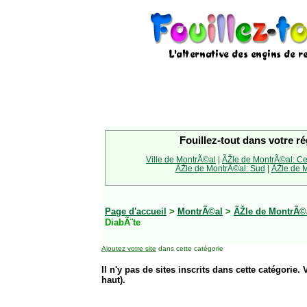
Fouillez-tout dans votre ré
Ville de MontrÃ©al
|
ÃŽle de MontrÃ©al: Ce
ÃŽle de MontrÃ©al: Sud
|
ÃŽle de M
Page d'accueil
>
MontrÃ©al
>
ÃŽle de MontrÃ©
DiabÃ¨te
Ajoutez votre site
dans cette catégorie
Il n'y pas de sites inscrits dans cette catégorie. 
haut).