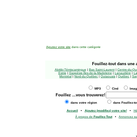
Ajoutez votre site
dans cette catégorie
Fouillez-tout
dans une a
Abitibi-Témiscamingue
|
Bas Saint-Laurent
|
Centre-du-Qu
Estrie
|
Gaspésie-Îles-de-la-Madeleine
|
Lanaudière
|
La
Montréal
|
Nord-du-Québec
|
Outaouais
|
Québec
|
Sag
MP3
Ciné
Ima
Fouillez
...vous trouverez!
dans votre région
dans Fouillez-to
Accueil
•
Ajoutez (modifiez) votre site!
•
H
À propos de
Fouillez-Tout
•
Annoncez s