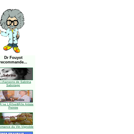
Dr Fouyot
recommande...
s chansons de Sabrina
Sabotage
Ã¨ne LÃ©veillÃ©e Artiste
Peintre
omance du Vin Vignoble