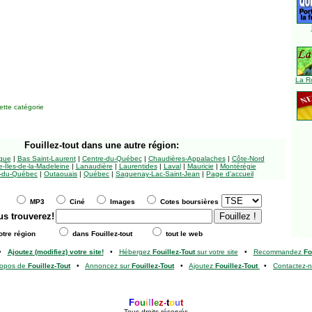
La R
tte catégorie
Fouillez-tout
dans une autre région:
ngue
|
Bas Saint-Laurent
|
Centre-du-Québec
|
Chaudières-Appalaches
|
Côte-Nord
-Îles-de-la-Madeleine
|
Lanaudière
|
Laurentides
|
Laval
|
Mauricie
|
Montérégie
-du-Québec
|
Outaouais
|
Québec
|
Saguenay-Lac-Saint-Jean
|
Page d'accueil
MP3
Ciné
Images
Cotes boursières
us trouverez!
tre région
dans Fouillez-tout
tout le web
•
Ajoutez (modifiez) votre site!
•
Hébergez
Fouillez-Tout
sur votre site
•
Recommandez
Fo
ropos de
Fouillez-Tout
•
Annoncez sur
Fouillez-Tout
•
Ajoutez
Fouillez-Tout
•
Contactez-
F
o
u
i
l
l
e
z
-
t
o
u
t
Tous droits réservés