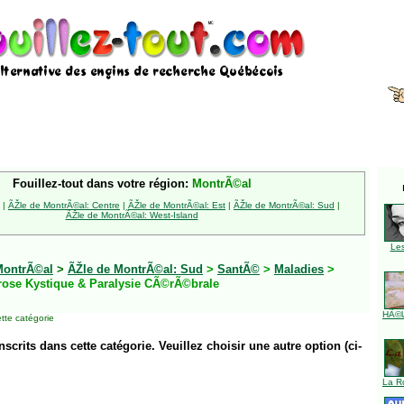
Fouillez-tout dans votre région:
MontrÃ©al
|
ÃŽle de MontrÃ©al: Centre
|
ÃŽle de MontrÃ©al: Est
|
ÃŽle de MontrÃ©al: Sud
|
ÃŽle de MontrÃ©al: West-Island
Le
MontrÃ©al
>
ÃŽle de MontrÃ©al: Sud
>
SantÃ©
>
Maladies
>
rose Kystique & Paralysie CÃ©rÃ©brale
HÃ©l
tte catégorie
inscrits dans cette catégorie. Veuillez choisir une autre option (ci-
La R