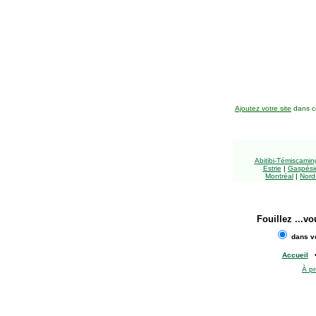
Ajoutez votre site
dans ce
Abitibi-Témiscami
Estrie
|
Gaspésie
Montréal
|
Nord
Fouillez
...vo
dans vo
Accueil
À p