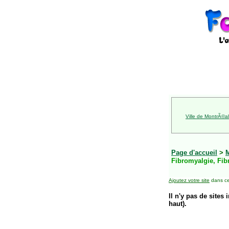
Ville de MontrÃ©al
Page d'accueil
>
Fibromyalgie, Fib
Ajoutez votre site
dans ce
Il n'y pas de sites 
haut).