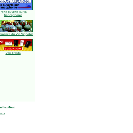
Porte ouverte sur la
francophonie
omance du Vin Vignoble
Villa D'Orta
uillez-Tout
nous