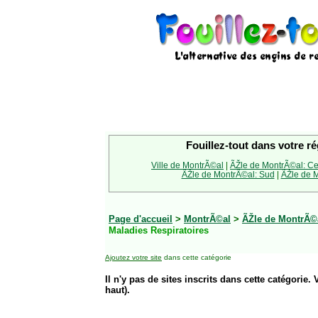
Fouillez-tout dans votre ré
Ville de MontrÃ©al
|
ÃŽle de MontrÃ©al: Ce
ÃŽle de MontrÃ©al: Sud
|
ÃŽle de M
Page d'accueil
>
MontrÃ©al
>
ÃŽle de MontrÃ©
Maladies Respiratoires
Ajoutez votre site
dans cette catégorie
Il n'y pas de sites inscrits dans cette catégorie. 
haut).