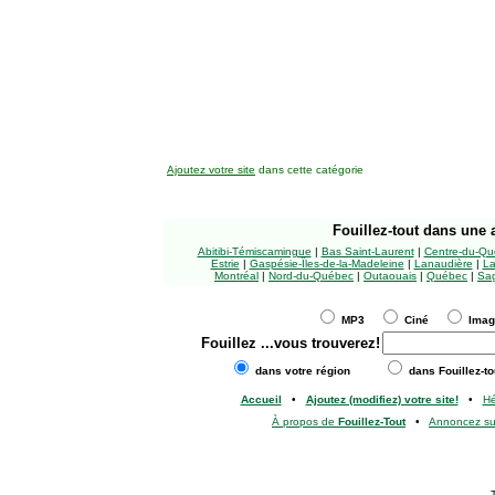
Ajoutez votre site
dans cette catégorie
Fouillez-tout
dans une a
Abitibi-Témiscamingue
|
Bas Saint-Laurent
|
Centre-du-Qu
Estrie
|
Gaspésie-Îles-de-la-Madeleine
|
Lanaudière
|
La
Montréal
|
Nord-du-Québec
|
Outaouais
|
Québec
|
Sag
MP3
Ciné
Ima
Fouillez
...vous trouverez!
dans votre région
dans Fouillez-to
Accueil
•
Ajoutez (modifiez) votre site!
•
H
À propos de
Fouillez-Tout
•
Annoncez s