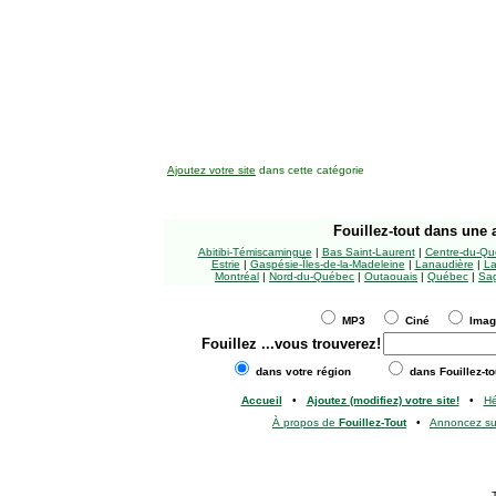
Ajoutez votre site
dans cette catégorie
Fouillez-tout
dans une a
Abitibi-Témiscamingue
|
Bas Saint-Laurent
|
Centre-du-Qu
Estrie
|
Gaspésie-Îles-de-la-Madeleine
|
Lanaudière
|
La
Montréal
|
Nord-du-Québec
|
Outaouais
|
Québec
|
Sag
MP3
Ciné
Ima
Fouillez
...vous trouverez!
dans votre région
dans Fouillez-to
Accueil
•
Ajoutez (modifiez) votre site!
•
H
À propos de
Fouillez-Tout
•
Annoncez s