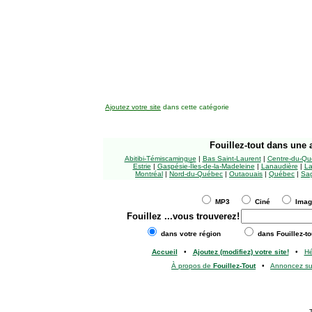
Ajoutez votre site
dans cette catégorie
Fouillez-tout
dans une a
Abitibi-Témiscamingue
|
Bas Saint-Laurent
|
Centre-du-Qu
Estrie
|
Gaspésie-Îles-de-la-Madeleine
|
Lanaudière
|
La
Montréal
|
Nord-du-Québec
|
Outaouais
|
Québec
|
Sag
MP3
Ciné
Ima
Fouillez
...vous trouverez!
dans votre région
dans Fouillez-to
Accueil
•
Ajoutez (modifiez) votre site!
•
H
À propos de
Fouillez-Tout
•
Annoncez s