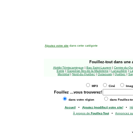
Ajoutez votre site
dans cette catégorie
Fouillez-tout
dans une a
Abitibi-Témiscamingue
|
Bas Saint-Laurent
|
Centre-du-Qu
Estrie
|
Gaspésie-Îles-de-la-Madeleine
|
Lanaudière
|
La
Montréal
|
Nord-du-Québec
|
Outaouais
|
Québec
|
Sag
MP3
Ciné
Ima
Fouillez
...vous trouverez!
dans votre région
dans Fouillez-to
Accueil
•
Ajoutez (modifiez) votre site!
•
H
À propos de
Fouillez-Tout
•
Annoncez s