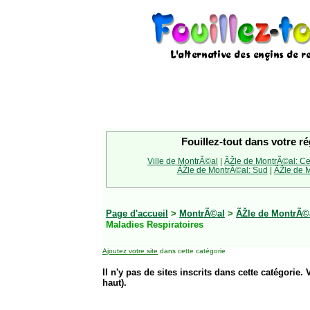
Fouillez-tout dans votre ré
Ville de MontrÃ©al
|
ÃŽle de MontrÃ©al: Ce
ÃŽle de MontrÃ©al: Sud
|
ÃŽle de M
Page d'accueil
>
MontrÃ©al
>
ÃŽle de MontrÃ©
Maladies Respiratoires
Ajoutez votre site
dans cette catégorie
Il n'y pas de sites inscrits dans cette catégorie. 
haut).