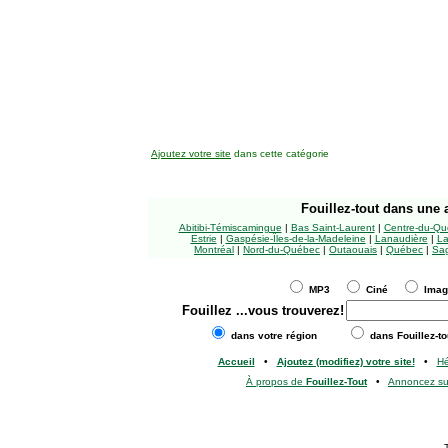
Ajoutez votre site
dans cette catégorie
Fouillez-tout
dans une a
Abitibi-Témiscamingue
|
Bas Saint-Laurent
|
Centre-du-Qu
Estrie
|
Gaspésie-Îles-de-la-Madeleine
|
Lanaudière
|
La
Montréal
|
Nord-du-Québec
|
Outaouais
|
Québec
|
Sag
MP3
Ciné
Ima
Fouillez
...vous trouverez!
dans votre région
dans Fouillez-to
Accueil
•
Ajoutez (modifiez) votre site!
•
H
À propos de
Fouillez-Tout
•
Annoncez s