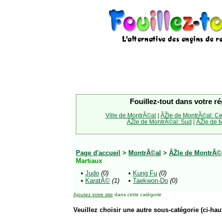
Fouillez-tout dans votre ré
Ville de MontrÃ©al
|
ÃŽle de MontrÃ©al: Ce
ÃŽle de MontrÃ©al: Sud
|
ÃŽle de M
Page d'accueil
>
MontrÃ©al
>
ÃŽle de MontrÃ©
Martiaux
•
Judo
(0)
•
Kung Fu
(0)
•
KaratÃ©
(1)
•
Taekwon-Do
(0)
Ajoutez votre site
dans cette catégorie
Veuillez choisir une autre sous-catégorie (ci-haut