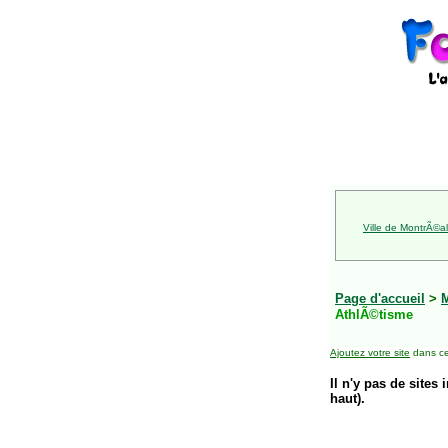
Ville de MontrÃ©al
Page d'accueil
>
AthlÃ©tisme
Ajoutez votre site
dans ce
Il n'y pas de sites 
haut).