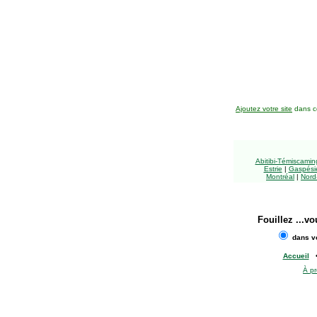
Ajoutez votre site
dans ce
Abitibi-Témiscami
Estrie
|
Gaspésie
Montréal
|
Nord
Fouillez
...vo
dans vo
Accueil
À p