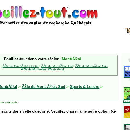
Fouillez-tout dans votre région:
MontrÃ©al
|
ÃŽle de MontrÃ©al: Centre
|
ÃŽle de MontrÃ©al: Est
|
ÃŽle de MontrÃ©al: Sud
|
ÃŽle de MontrÃ©al: West-Island
MontrÃ©al
>
ÃŽle de MontrÃ©al: Sud
>
Sports & Loisirs
>
La R
tte catégorie
inscrits dans cette catégorie. Veuillez choisir une autre option (ci-