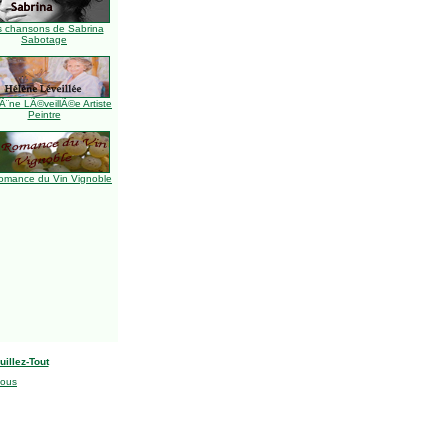
s chansons de Sabrina
Sabotage
Ã¨ne LÃ©veillÃ©e Artiste
Peintre
omance du Vin Vignoble
uillez-Tout
nous