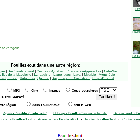
Le
HÃ©l
tte catégorie
La R
Fouillez-tout
dans une autre région:
ngue
|
Bas Saint-Laurent
|
Centre-du-Québec
|
Chaudières-Appalaches
|
Côte-Nord
-Îles-de-la-Madeleine
|
Lanaudière
|
Laurentides
|
Laval
|
Mauricie
|
Montérégie
-du-Québec
|
Outaouais
|
Québec
|
Saguenay-Lac-Saint-Jean
|
Page d'accueil
MP3
Ciné
Images
Cotes boursières
us trouverez!
tre région
dans Fouillez-tout
tout le web
•
Ajoutez (modifiez) votre site!
•
Hébergez
Fouillez-Tout
sur votre site
•
Recommandez
Fo
ropos de
Fouillez-Tout
•
Annoncez sur
Fouillez-Tout
•
Ajoutez
Fouillez-Tout
•
Contactez-
F
o
u
i
l
l
e
z
-
t
o
u
t
Tous droits réservés