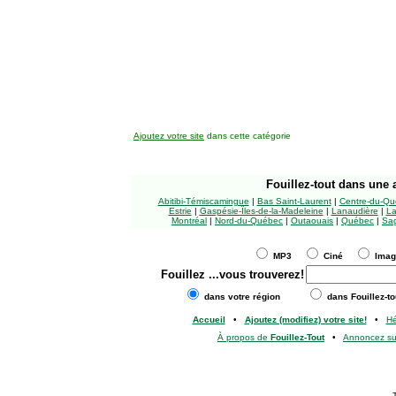
Ajoutez votre site
dans cette catégorie
Fouillez-tout
dans une a
Abitibi-Témiscamingue
|
Bas Saint-Laurent
|
Centre-du-Qu
Estrie
|
Gaspésie-Îles-de-la-Madeleine
|
Lanaudière
|
La
Montréal
|
Nord-du-Québec
|
Outaouais
|
Québec
|
Sag
MP3
Ciné
Ima
Fouillez
...vous trouverez!
dans votre région
dans Fouillez-to
Accueil
•
Ajoutez (modifiez) votre site!
•
H
À propos de
Fouillez-Tout
•
Annoncez s