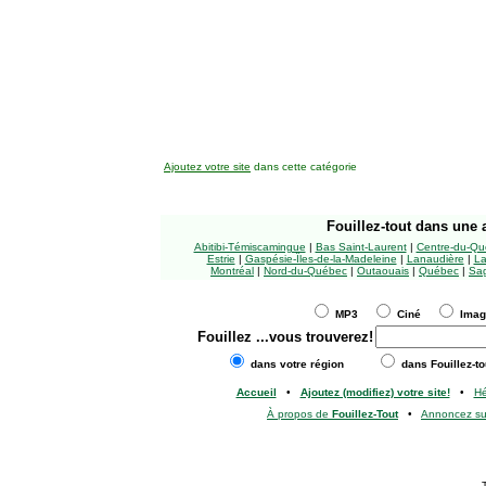
Ajoutez votre site
dans cette catégorie
Fouillez-tout
dans une a
Abitibi-Témiscamingue
|
Bas Saint-Laurent
|
Centre-du-Qu
Estrie
|
Gaspésie-Îles-de-la-Madeleine
|
Lanaudière
|
La
Montréal
|
Nord-du-Québec
|
Outaouais
|
Québec
|
Sag
MP3
Ciné
Ima
Fouillez
...vous trouverez!
dans votre région
dans Fouillez-to
Accueil
•
Ajoutez (modifiez) votre site!
•
H
À propos de
Fouillez-Tout
•
Annoncez s