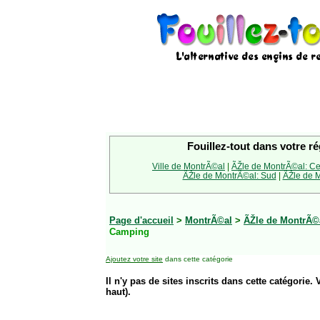
Fouillez-tout dans votre ré
Ville de MontrÃ©al
|
ÃŽle de MontrÃ©al: Ce
ÃŽle de MontrÃ©al: Sud
|
ÃŽle de M
Page d'accueil
>
MontrÃ©al
>
ÃŽle de MontrÃ©
Camping
Ajoutez votre site
dans cette catégorie
Il n'y pas de sites inscrits dans cette catégorie. 
haut).