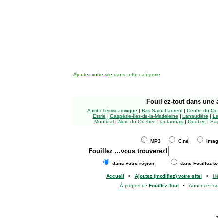
Ajoutez votre site
dans cette catégorie
Fouillez-tout
dans une a
Abitibi-Témiscamingue
|
Bas Saint-Laurent
|
Centre-du-Qu
Estrie
|
Gaspésie-Îles-de-la-Madeleine
|
Lanaudière
|
La
Montréal
|
Nord-du-Québec
|
Outaouais
|
Québec
|
Sag
MP3
Ciné
Ima
Fouillez
...vous trouverez!
dans votre région
dans Fouillez-to
Accueil
•
Ajoutez (modifiez) votre site!
•
H
À propos de
Fouillez-Tout
•
Annoncez s