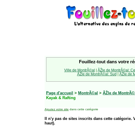
Fouillez-tout dans votre ré
Ville de MontrÃ©al
|
ÃŽle de MontrÃ©al: Ce
ÃŽle de MontrÃ©al: Sud
|
ÃŽle de M
Page d'accueil
>
MontrÃ©al
>
ÃŽle de MontrÃ©
Kayak & Rafting
Ajoutez votre site
dans cette catégorie
Il n'y pas de sites inscrits dans cette catégorie. 
haut).