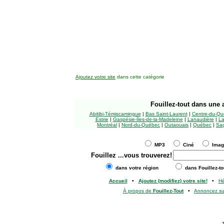
Ajoutez votre site
dans cette catégorie
Fouillez-tout
dans une a
Abitibi-Témiscamingue
|
Bas Saint-Laurent
|
Centre-du-Qu
Estrie
|
Gaspésie-Îles-de-la-Madeleine
|
Lanaudière
|
La
Montréal
|
Nord-du-Québec
|
Outaouais
|
Québec
|
Sag
MP3
Ciné
Ima
Fouillez
...vous trouverez!
dans votre région
dans Fouillez-to
Accueil
•
Ajoutez (modifiez) votre site!
•
H
À propos de
Fouillez-Tout
•
Annoncez s