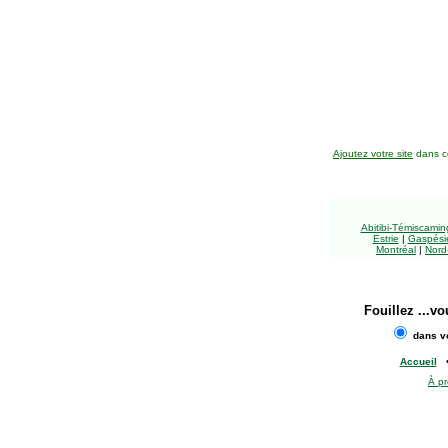
Ajoutez votre site
dans ce
Abitibi-Témiscami
Estrie
|
Gaspésie
Montréal
|
Nord
Fouillez
...vo
dans vo
Accueil
À p