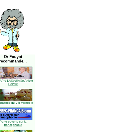
Dr Fouyot
recommande...
Ã¨ne LÃ©veillÃ©e Artiste
Peintre
omance du Vin Vignoble
Porte ouverte sur la
francophonie