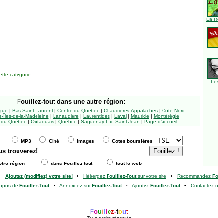
La R
tte catégorie
Le
Fouillez-tout
dans une autre région:
ngue
|
Bas Saint-Laurent
|
Centre-du-Québec
|
Chaudières-Appalaches
|
Côte-Nord
-Îles-de-la-Madeleine
|
Lanaudière
|
Laurentides
|
Laval
|
Mauricie
|
Montérégie
-du-Québec
|
Outaouais
|
Québec
|
Saguenay-Lac-Saint-Jean
|
Page d'accueil
MP3
Ciné
Images
Cotes boursières
us trouverez!
tre région
dans Fouillez-tout
tout le web
•
Ajoutez (modifiez) votre site!
•
Hébergez
Fouillez-Tout
sur votre site
•
Recommandez
Fo
ropos de
Fouillez-Tout
•
Annoncez sur
Fouillez-Tout
•
Ajoutez
Fouillez-Tout
•
Contactez-
F
o
u
i
l
l
e
z
-
t
o
u
t
Tous droits réservés