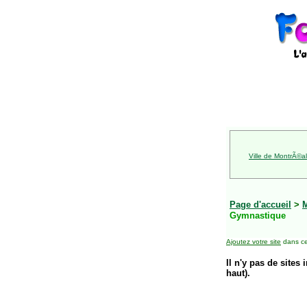
Ville de MontrÃ©al
Page d'accueil
>
Gymnastique
Ajoutez votre site
dans ce
Il n'y pas de sites 
haut).