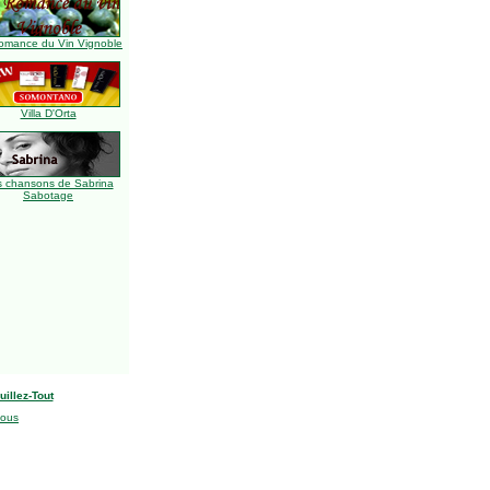
omance du Vin Vignoble
Villa D'Orta
s chansons de Sabrina
Sabotage
uillez-Tout
nous