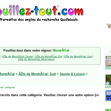
Fouillez-tout dans votre région:
MontrÃ©al
|
ÃŽle de MontrÃ©al: Centre
|
ÃŽle de MontrÃ©al: Est
|
ÃŽle de MontrÃ©al: Sud
|
ÃŽle de MontrÃ©al: West-Island
HÃ©l
MontrÃ©al
>
ÃŽle de MontrÃ©al: Sud
>
Sports & Loisirs
>
La R
tte catégorie
inscrits dans cette catégorie. Veuillez choisir une autre option (ci-