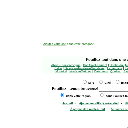
Ajoutez votre site
dans cette catégorie
Fouillez-tout
dans une a
Abitibi-Témiscamingue
|
Bas Saint-Laurent
|
Centre-du-Qu
Estrie
|
Gaspésie-Îles-de-la-Madeleine
|
Lanaudière
|
La
Montréal
|
Nord-du-Québec
|
Outaouais
|
Québec
|
Sag
MP3
Ciné
Ima
Fouillez
...vous trouverez!
dans votre région
dans Fouillez-to
Accueil
•
Ajoutez (modifiez) votre site!
•
H
À propos de
Fouillez-Tout
•
Annoncez s