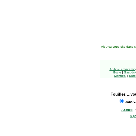
Ajoutez votre site
dans ce
Abitibi-Témiscami
Estrie
|
Gaspésie
Montréal
|
Nord
Fouillez
...vo
dans vo
Accueil
À p