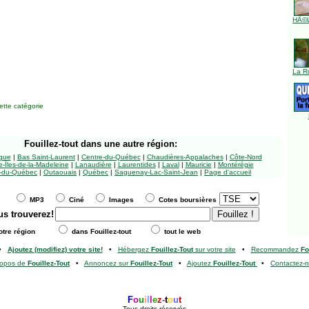
HÃ©l
La R
tte catégorie
Fouillez-tout
dans une autre région:
ngue
|
Bas Saint-Laurent
|
Centre-du-Québec
|
Chaudières-Appalaches
|
Côte-Nord
-Îles-de-la-Madeleine
|
Lanaudière
|
Laurentides
|
Laval
|
Mauricie
|
Montérégie
-du-Québec
|
Outaouais
|
Québec
|
Saguenay-Lac-Saint-Jean
|
Page d'accueil
MP3
Ciné
Images
Cotes boursières
us trouverez!
tre région
dans Fouillez-tout
tout le web
•
Ajoutez (modifiez) votre site!
•
Hébergez
Fouillez-Tout
sur votre site
•
Recommandez
Fo
ropos de
Fouillez-Tout
•
Annoncez sur
Fouillez-Tout
•
Ajoutez
Fouillez-Tout
•
Contactez-
F
o
u
i
l
l
e
z
-
t
o
u
t
Tous droits réservés