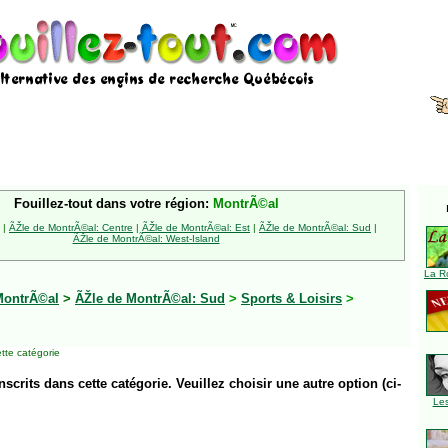
Fouillez-tout dans votre région:
MontrÃ©al
|
ÃŽle de MontrÃ©al: Centre
|
ÃŽle de MontrÃ©al: Est
|
ÃŽle de MontrÃ©al: Sud
|
ÃŽle de MontrÃ©al: West-Island
La R
MontrÃ©al
>
ÃŽle de MontrÃ©al: Sud
>
Sports & Loisirs
>
tte catégorie
inscrits dans cette catégorie. Veuillez choisir une autre option (ci-
Le