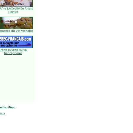
Ã¨ne LÃ©veillÃ©e Artiste
Peintre
omance du Vin Vignoble
Porte ouverte sur la
francophonie
uillez-Tout
nous