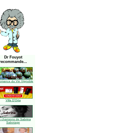
Dr Fouyot
recommande...
omance du Vin Vignoble
Villa D'Orta
s chansons de Sabrina
Sabotage