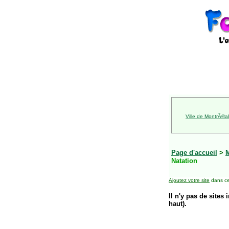
Ville de MontrÃ©al
Page d'accueil
>
Natation
Ajoutez votre site
dans ce
Il n'y pas de sites 
haut).