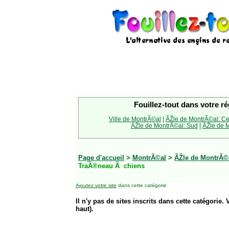
Fouillez-tout dans votre ré
Ville de MontrÃ©al
|
ÃŽle de MontrÃ©al: Ce
ÃŽle de MontrÃ©al: Sud
|
ÃŽle de M
Page d'accueil
>
MontrÃ©al
>
ÃŽle de MontrÃ©
TraÃ®neau Ã chiens
Ajoutez votre site
dans cette catégorie
Il n'y pas de sites inscrits dans cette catégorie. 
haut).