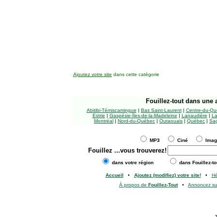
Ajoutez votre site
dans cette catégorie
Fouillez-tout
dans une a
Abitibi-Témiscamingue
|
Bas Saint-Laurent
|
Centre-du-Qu
Estrie
|
Gaspésie-Îles-de-la-Madeleine
|
Lanaudière
|
La
Montréal
|
Nord-du-Québec
|
Outaouais
|
Québec
|
Sag
MP3
Ciné
Ima
Fouillez
...vous trouverez!
dans votre région
dans Fouillez-to
Accueil
•
Ajoutez (modifiez) votre site!
•
H
À propos de
Fouillez-Tout
•
Annoncez s