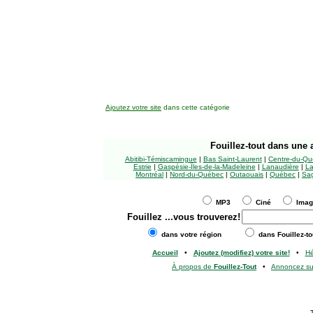
Ajoutez votre site
dans cette catégorie
Fouillez-tout
dans une a
Abitibi-Témiscamingue
|
Bas Saint-Laurent
|
Centre-du-Qu
Estrie
|
Gaspésie-Îles-de-la-Madeleine
|
Lanaudière
|
La
Montréal
|
Nord-du-Québec
|
Outaouais
|
Québec
|
Sag
MP3
Ciné
Ima
Fouillez
...vous trouverez!
dans votre région
dans Fouillez-to
Accueil
•
Ajoutez (modifiez) votre site!
•
H
À propos de
Fouillez-Tout
•
Annoncez s