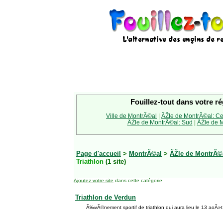
Fouillez-tout dans votre ré
Ville de MontrÃ©al
|
ÃŽle de MontrÃ©al: Ce
ÃŽle de MontrÃ©al: Sud
|
ÃŽle de M
Page d'accueil
>
MontrÃ©al
>
ÃŽle de MontrÃ©
Triathlon
(1 site)
Ajoutez votre site
dans cette catégorie
Triathlon de Verdun
Ã‰vÃ©nement sportif de triathlon qui aura lieu le 13 aoÃ»