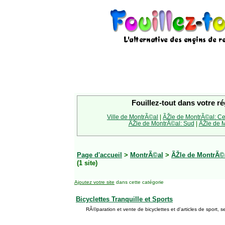
Fouillez-tout dans votre ré
Ville de MontrÃ©al
|
ÃŽle de MontrÃ©al: Ce
ÃŽle de MontrÃ©al: Sud
|
ÃŽle de M
Page d'accueil
>
MontrÃ©al
>
ÃŽle de MontrÃ©
(1 site)
Ajoutez votre site
dans cette catégorie
Bicyclettes Tranquille et Sports
RÃ©paration et vente de bicyclettes et d'articles de sport, s