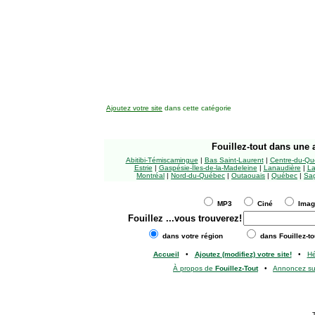
Ajoutez votre site
dans cette catégorie
Fouillez-tout
dans une a
Abitibi-Témiscamingue
|
Bas Saint-Laurent
|
Centre-du-Qu
Estrie
|
Gaspésie-Îles-de-la-Madeleine
|
Lanaudière
|
La
Montréal
|
Nord-du-Québec
|
Outaouais
|
Québec
|
Sag
MP3
Ciné
Ima
Fouillez
...vous trouverez!
dans votre région
dans Fouillez-to
Accueil
•
Ajoutez (modifiez) votre site!
•
H
À propos de
Fouillez-Tout
•
Annoncez s