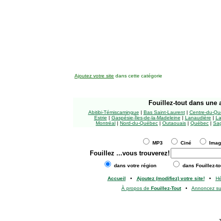
Ajoutez votre site
dans cette catégorie
Fouillez-tout
dans une a
Abitibi-Témiscamingue
|
Bas Saint-Laurent
|
Centre-du-Qu
Estrie
|
Gaspésie-Îles-de-la-Madeleine
|
Lanaudière
|
La
Montréal
|
Nord-du-Québec
|
Outaouais
|
Québec
|
Sag
MP3
Ciné
Ima
Fouillez
...vous trouverez!
dans votre région
dans Fouillez-to
Accueil
•
Ajoutez (modifiez) votre site!
•
H
À propos de
Fouillez-Tout
•
Annoncez s