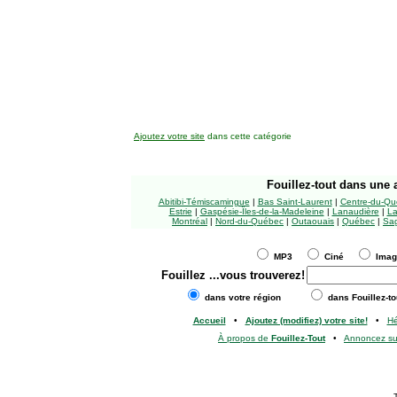
Ajoutez votre site
dans cette catégorie
Fouillez-tout
dans une a
Abitibi-Témiscamingue
|
Bas Saint-Laurent
|
Centre-du-Qu
Estrie
|
Gaspésie-Îles-de-la-Madeleine
|
Lanaudière
|
La
Montréal
|
Nord-du-Québec
|
Outaouais
|
Québec
|
Sag
MP3
Ciné
Ima
Fouillez
...vous trouverez!
dans votre région
dans Fouillez-to
Accueil
•
Ajoutez (modifiez) votre site!
•
H
À propos de
Fouillez-Tout
•
Annoncez s