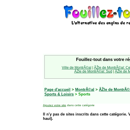
Fouillez-tout dans votre ré
Ville de MontrÃ©al
|
ÃŽle de MontrÃ©al: Ce
ÃŽle de MontrÃ©al: Sud
|
ÃŽle de M
Page d'accueil
>
MontrÃ©al
>
ÃŽle de MontrÃ©
Sports & Loisirs
> Sports
Ajoutez votre site
dans cette catégorie
Il n'y pas de sites inscrits dans cette catégorie. 
haut).