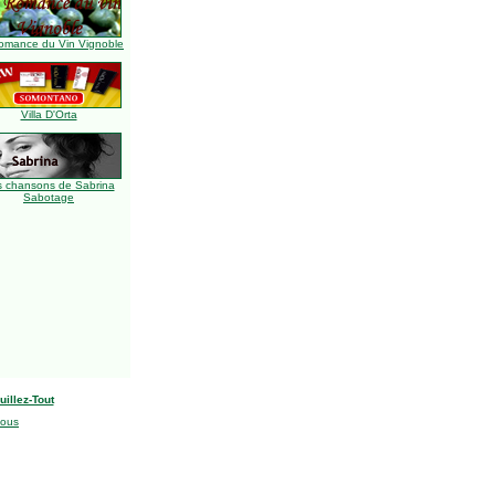
omance du Vin Vignoble
Villa D'Orta
s chansons de Sabrina
Sabotage
uillez-Tout
nous