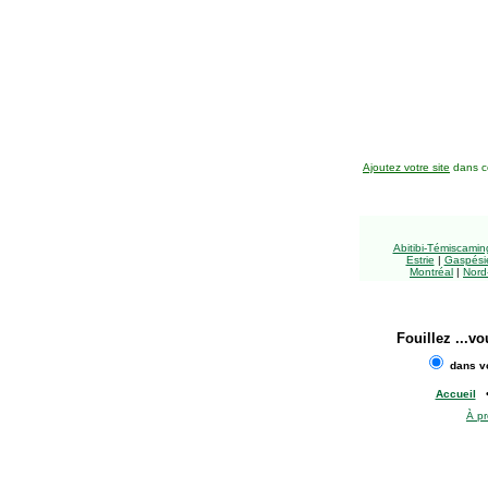
Ajoutez votre site
dans ce
Abitibi-Témiscami
Estrie
|
Gaspésie
Montréal
|
Nord
Fouillez
...vo
dans vo
Accueil
À p