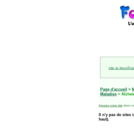
Ville de MontrÃ©al
Page d'accueil
>
Maladies
> Alzhei
Ajoutez votre site
dans ce
Il n'y pas de sites 
haut).