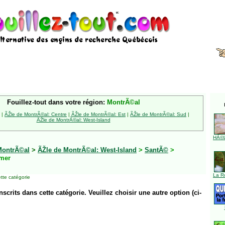
Fouillez-tout dans votre région:
MontrÃ©al
|
ÃŽle de MontrÃ©al: Centre
|
ÃŽle de MontrÃ©al: Est
|
ÃŽle de MontrÃ©al: Sud
|
ÃŽle de MontrÃ©al: West-Island
HÃ©l
MontrÃ©al
>
ÃŽle de MontrÃ©al: West-Island
>
SantÃ©
>
mer
La R
tte catégorie
inscrits dans cette catégorie. Veuillez choisir une autre option (ci-