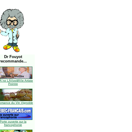
Dr Fouyot
recommande...
Ã¨ne LÃ©veillÃ©e Artiste
Peintre
omance du Vin Vignoble
Porte ouverte sur la
francophonie