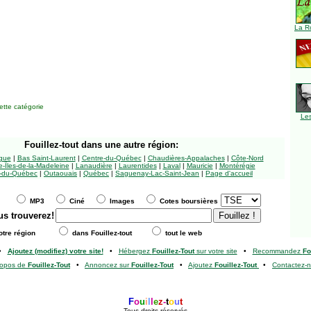
La R
tte catégorie
Le
Fouillez-tout
dans une autre région:
ngue
|
Bas Saint-Laurent
|
Centre-du-Québec
|
Chaudières-Appalaches
|
Côte-Nord
-Îles-de-la-Madeleine
|
Lanaudière
|
Laurentides
|
Laval
|
Mauricie
|
Montérégie
-du-Québec
|
Outaouais
|
Québec
|
Saguenay-Lac-Saint-Jean
|
Page d'accueil
MP3
Ciné
Images
Cotes boursières
us trouverez!
tre région
dans Fouillez-tout
tout le web
•
Ajoutez (modifiez) votre site!
•
Hébergez
Fouillez-Tout
sur votre site
•
Recommandez
Fo
ropos de
Fouillez-Tout
•
Annoncez sur
Fouillez-Tout
•
Ajoutez
Fouillez-Tout
•
Contactez-
F
o
u
i
l
l
e
z
-
t
o
u
t
Tous droits réservés